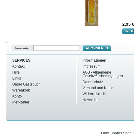
2,95
€
IN D
ABONNIEREN
Newsletter
SERVICES
Informationen
Kontakt
Impressum
Hilfe
AGB - Allgemeine
GeschÃ€ftsbedingungen
Links
Datenschutz
Unser Gästebuch
Versand und Kosten
Warenkorb
Widerrufsrecht
Konto
Newsletter
Merkzettel
Light-Boards Shop 