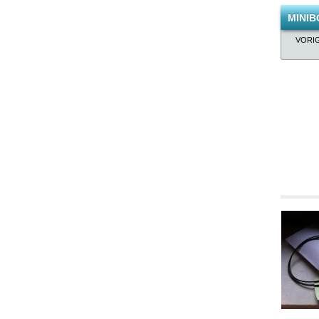
MINI
VORI