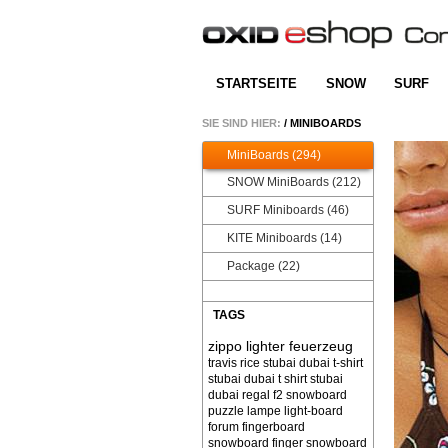
STARTSEITE
SNOW
SURF
SIE SIND HIER:
/
MINIBOARDS
MiniBoards (294)
SNOW MiniBoards (212)
SURF Miniboards (46)
KITE Miniboards (14)
Package (22)
TAGS
zippo lighter feuerzeug
travis rice
stubai dubai t-shirt
stubai dubai t shirt
stubai
dubai
regal f2 snowboard
puzzle
lampe light-board
forum
fingerboard
snowboard finger snowboard