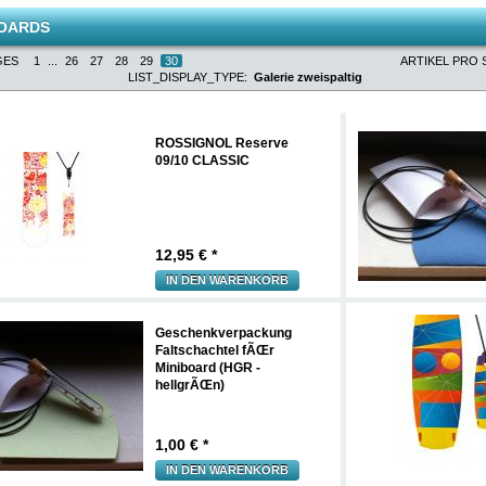
BOARDS
GES
1
...
26
27
28
29
30
ARTIKEL PRO S
LIST_DISPLAY_TYPE:
Galerie zweispaltig
ROSSIGNOL Reserve
09/10 CLASSIC
12,95
€ *
IN DEN WARENKORB
Geschenkverpackung
Faltschachtel fÃŒr
Miniboard (HGR -
hellgrÃŒn)
1,00
€ *
IN DEN WARENKORB