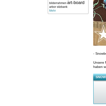
art-board
bilderrahmen
arbor sitzbank
Mehr
- Snowbo
Unsere M
haben wi
SNOW 