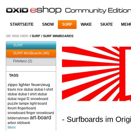
STARTSEITE
SNOW
SURF
WAKE
SKATE
MEH
SIE SIND HIER:
/
SURF
/
SURF MINIBOARDS
SURF
SURF MiniBoards (46)
Firlefanz (2)
TAGS
zippo lighter feuerzeug
travis rice
stubai dubai t-shirt
stubai dubai t shirt
stubai
dubai
regal f2 snowboard
puzzle
lampe light-board
forum
fingerboard
snowboard finger snowboard
art-board
- Surfboards im Orig
bilderrahmen
arbor sitzbank
Mehr