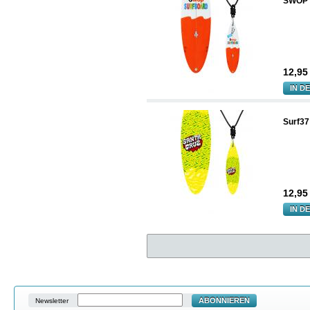
SWOP K
12,9
IN D
Surf37
12,9
IN D
ABONNIEREN
Newsletter