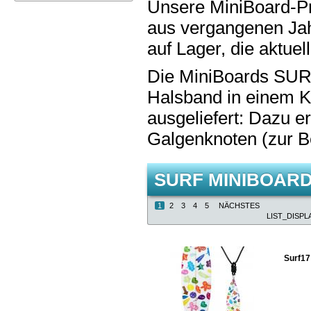
Unsere MiniBoard-Pro
aus vergangenen Jah
auf Lager, die aktuel
Die MiniBoards SURF
Halsband in einem K
ausgeliefert: Dazu er
Galgenknoten (zur Be
SURF MINIBOAR
1
2
3
4
5
NÄCHSTES
LIST_DISPL
Surf17