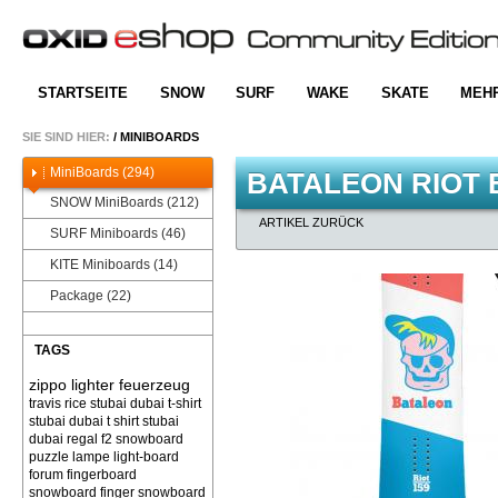
STARTSEITE
SNOW
SURF
WAKE
SKATE
MEH
SIE SIND HIER:
/
MINIBOARDS
MiniBoards (294)
BATALEON RIOT B
SNOW MiniBoards (212)
ARTIKEL ZURÜCK
SURF Miniboards (46)
KITE Miniboards (14)
Package (22)
TAGS
zippo lighter feuerzeug
travis rice
stubai dubai t-shirt
stubai dubai t shirt
stubai
dubai
regal f2 snowboard
puzzle
lampe light-board
forum
fingerboard
snowboard finger snowboard