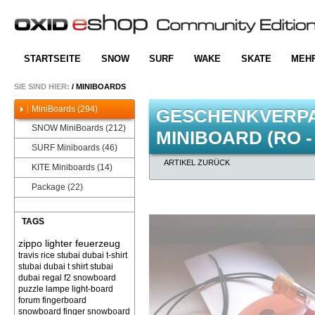
STARTSEITE
SNOW
SURF
WAKE
SKATE
MEH
SIE SIND HIER:
/
MINIBOARDS
MiniBoards (294)
GESCHENKVERP
SNOW MiniBoards (212)
MINIBOARD (RO -
SURF Miniboards (46)
ARTIKEL ZURÜCK
KITE Miniboards (14)
Package (22)
TAGS
zippo lighter feuerzeug
travis rice
stubai dubai t-shirt
stubai dubai t shirt
stubai
dubai
regal f2 snowboard
puzzle
lampe light-board
forum
fingerboard
snowboard finger snowboard