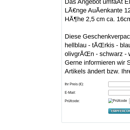
Das Angebot umfaÃt EI
LÃ€nge AuÃenkante 12 
HÃ¶he 2,5 cm ca. 16cm 
Diese Geschenkverpackun
hellblau - tÃŒrkis - bl
olivgrÃŒn - schwarz - we
Gerne informieren wir S
Artikels ändert bzw. Ih
Ihr Preis (€):
E-Mail:
Prüfcode:
EMPFEHLU