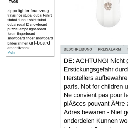
TAGS
zippo lighter feuerzeug
travis rice
stubai dubai t-shirt
stubai dubai t shirt
stubai
dubai
regal f2 snowboard
puzzle
lampe light-board
forum
fingerboard
snowboard finger snowboard
art-board
bilderrahmen
arbor sitzbank
BESCHREIBUNG
PREISALARM
Mehr
DE: ACHTUNG! Nicht g
Erstickungsgefahr durch
Herstellers aufbewa
parts. Not for children
Ne convient pas pour le
piÃšces pouvant Ãªtre 
Adres bewaren - Niet ge
onderdelen Kunnen word