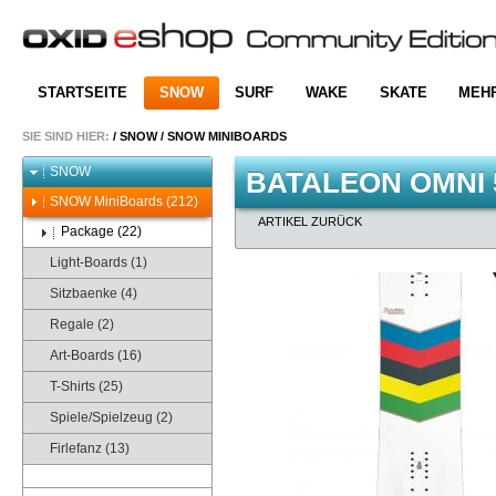
STARTSEITE
SNOW
SURF
WAKE
SKATE
MEH
SIE SIND HIER:
/
SNOW
/
SNOW MINIBOARDS
SNOW
BATALEON OMNI 5
SNOW MiniBoards (212)
ARTIKEL ZURÜCK
Package (22)
Light-Boards (1)
Sitzbaenke (4)
Regale (2)
Art-Boards (16)
T-Shirts (25)
Spiele/Spielzeug (2)
Firlefanz (13)