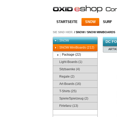
STARTSEITE
SNOW
SURF
SIE SIND HIER:
/
SNOW
/
SNOW MINIBOARDS
SNOW
DC FO
SNOW MiniBoards (212)
ARTI
Package (22)
Light-Boards (1)
Sitzbaenke (4)
Regale (2)
Art-Boards (16)
T-Shirts (25)
Spiele/Spielzeug (2)
Firlefanz (13)