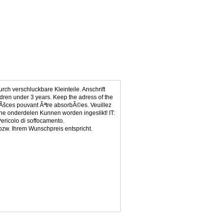
h verschluckbare Kleinteile. Anschrift
en under 3 years. Keep the adress of the
piÃšces pouvant Ãªtre absorbÃ©es. Veuillez
ine onderdelen Kunnen worden ingeslikt! IT:
Pericolo di soffocamento.
t bzw. Ihrem Wunschpreis entspricht.