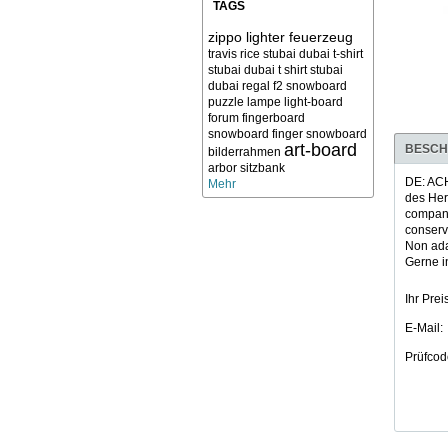
TAGS
zippo lighter feuerzeug
travis rice
stubai dubai t-shirt
stubai dubai t shirt
stubai
dubai
regal f2 snowboard
puzzle
lampe light-board
forum
fingerboard
snowboard finger snowboard
art-board
BESCH
bilderrahmen
arbor sitzbank
DE: ACH
Mehr
des Her
company
conserv
Non adat
Gerne in
Ihr Preis
E-Mail:
Prüfcod