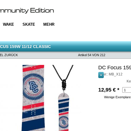
WAKE
SKATE
MEHR
CUS 159W 11/12 CLASSIC
KEL ZURÜCK
Artikel 54 VON 212
DC Focus 15
ArtNr.: MB_X12
Ke
12,95
€
*
Wenige Exemplare a