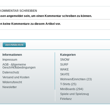
 KOMMENTAR SCHREIBEN
ssen
angemeldet
sein, um einen Kommentar schreiben zu können.
en keine Kommentare zu diesem Artikel vor.
ABONNIEREN
Informationen
Kategorien
Impressum
SNOW
AGB - Allgemeine
SURF
GeschÃ€ftsbedingungen
WAKE
Datenschutz
SKATE
Versand und Kosten
Wohnen/Einrichten (23)
Widerrufsrecht
T-Shirts (25)
Newsletter
MiniBoards (294)
Spiele und Spielzeug
Firlefanz