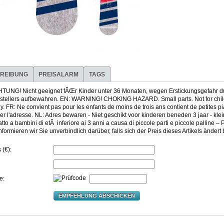
REIBUNG
PREISALARM
TAGS
TUNG! Nicht geeignet fÃŒr Kinder unter 36 Monaten, wegen Erstickungsgefahr durc
stellers aufbewahren. EN: WARNING! CHOKING HAZARD. Small parts. Not for childr
. FR: Ne convient pas pour les enfants de moins de trois ans contient de petites 
er l'adresse. NL: Adres bewaren - Niet geschikt voor kinderen beneden 3 jaar - kle
to a bambini di etÃ inferiore ai 3 anni a causa di piccole parti e piccole palline – 
formieren wir Sie unverbindlich darüber, falls sich der Preis dieses Artikels änder
 (€):
e:
EMPFEHLUNG ABSCHICKEN