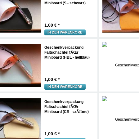
Miniboard (S - schwarz)
1,00
€ *
IN DEN WARENKORB
Geschenkverpackung
Faltschachtel fÃŒr
Miniboard (HBL - hellblau)
1,00
€ *
IN DEN WARENKORB
Geschenkverpackung
Faltschachtel fÃŒr
Miniboard (CR - crÃ©me)
1,00
€ *