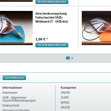
IN DEN WARENKORB
Geschenkverpackung
Faltschachtel fÃŒr
Miniboard (T - tÃŒrkis)
1,00
€ *
IN DEN WARENKORB
1
2
ABONNIEREN
Informationen
Kategorien
Impressum
SNOW
AGB - Allgemeine
SURF
GeschÃ€ftsbedingungen
WAKE
Datenschutz
SKATE
Versand und Kosten