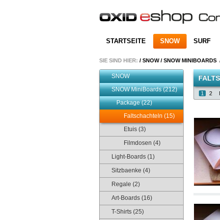
STARTSEITE
SNOW
SURF
SIE SIND HIER:
/
SNOW
/
SNOW MINIBOARDS
SNOW
FALT
SNOW MiniBoards (212)
1
2
Package (22)
Faltschachteln (15)
Etuis (3)
Filmdosen (4)
Light-Boards (1)
Sitzbaenke (4)
Regale (2)
Art-Boards (16)
T-Shirts (25)