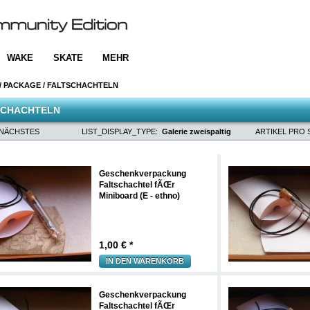
WAKE
SKATE
MEHR
/
PACKAGE
/
FALTSCHACHTELN
SCHACHTELN
NÄCHSTES
LIST_DISPLAY_TYPE:
Galerie zweispaltig
ARTIKEL PRO S
Geschenkverpackung
Faltschachtel fÃŒr
Miniboard (E - ethno)
1,00
€ *
IN DEN WARENKORB
Geschenkverpackung
Faltschachtel fÃŒr