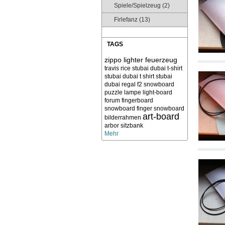
Spiele/Spielzeug (2)
Firlefanz (13)
TAGS
zippo lighter feuerzeug
travis rice
stubai dubai t-shirt
stubai dubai t shirt
stubai
dubai
regal f2 snowboard
puzzle
lampe light-board
forum
fingerboard
snowboard finger snowboard
art-board
bilderrahmen
arbor sitzbank
Mehr