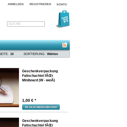
ANMELDEN
REGISTRIEREN
KONTO
SUCHE
EITE:
10
SORTIERUNG:
Wählen
Geschenkverpackung
Faltschachtel fÃŒr
Miniboard (W - weiÃ)
1,00
€ *
IN DEN WARENKORB
Geschenkverpackung
Faltschachtel fÃŒr