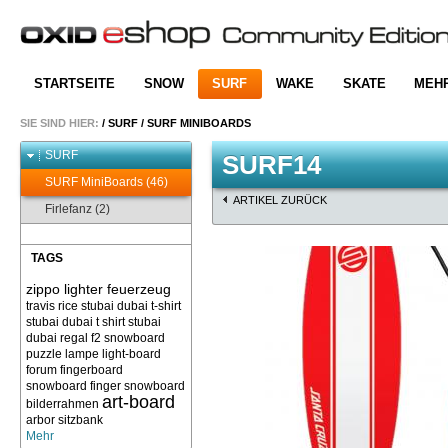
STARTSEITE
SNOW
SURF
WAKE
SKATE
MEH
SIE SIND HIER:
/
SURF
/
SURF MINIBOARDS
SURF
SURF14
SURF MiniBoards (46)
ARTIKEL ZURÜCK
Firlefanz (2)
TAGS
zippo lighter feuerzeug
travis rice
stubai dubai t-shirt
stubai dubai t shirt
stubai
dubai
regal f2 snowboard
puzzle
lampe light-board
forum
fingerboard
snowboard finger snowboard
art-board
bilderrahmen
arbor sitzbank
Mehr