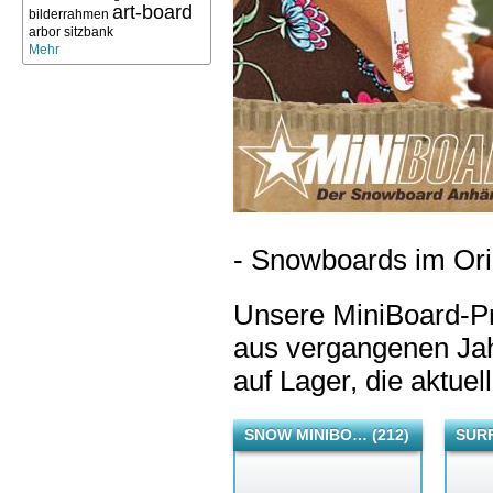
art-board
bilderrahmen
arbor sitzbank
Mehr
- Snowboards im Orig
Unsere MiniBoard-Pro
aus vergangenen Jah
auf Lager, die aktuel
SNOW MINIBO… (212)
SURF