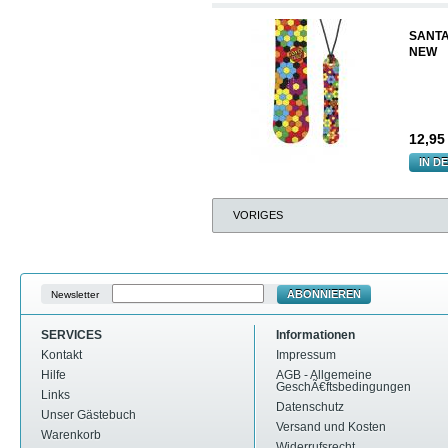
SANTA
NEW
12,9
IN D
VORIGES
ABONNIEREN
Newsletter
SERVICES
Informationen
Kontakt
Impressum
Hilfe
AGB - Allgemeine
GeschÃ€ftsbedingungen
Links
Datenschutz
Unser Gästebuch
Versand und Kosten
Warenkorb
Widerrufsrecht