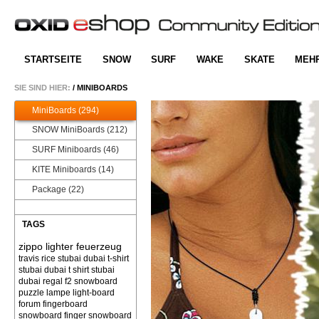
STARTSEITE
SNOW
SURF
WAKE
SKATE
MEH
SIE SIND HIER:
/
MINIBOARDS
MiniBoards (294)
SNOW MiniBoards (212)
SURF Miniboards (46)
KITE Miniboards (14)
Package (22)
TAGS
zippo lighter feuerzeug
travis rice
stubai dubai t-shirt
stubai dubai t shirt
stubai
dubai
regal f2 snowboard
puzzle
lampe light-board
forum
fingerboard
snowboard finger snowboard