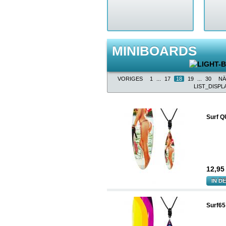
MINIBOARDS
VORIGES
1
...
17
18
19
...
30
NÄ
LIST_DISPL
Surf 
12,9
IN D
Surf65