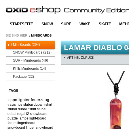
STARTSEITE
SNOW
SURF
WAKE
SKATE
MEH
SIE SIND HIER:
/
MINIBOARDS
MiniBoards (294)
LAMAR DIABLO 0
SNOW MiniBoards (212)
ARTIKEL ZURÜCK
SURF Miniboards (46)
KITE Miniboards (14)
Package (22)
TAGS
zippo lighter feuerzeug
travis rice
stubai dubai t-shirt
stubai dubai t shirt
stubai
dubai
regal f2 snowboard
puzzle
lampe light-board
forum
fingerboard
snowboard finger snowboard