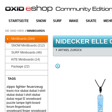
STARTSEITE
SNOW
SURF
WAKE
SKATE
MEH
SIE SIND HIER:
/
MINIBOARDS
MiniBoards (294)
NIDECKER ELLE 0
SNOW MiniBoards (212)
ARTIKEL ZURÜCK
SURF Miniboards (46)
KITE Miniboards (14)
Package (22)
TAGS
zippo lighter feuerzeug
travis rice
stubai dubai t-shirt
stubai dubai t shirt
stubai
dubai
regal f2 snowboard
puzzle
lampe light-board
forum
fingerboard
snowboard finger snowboard