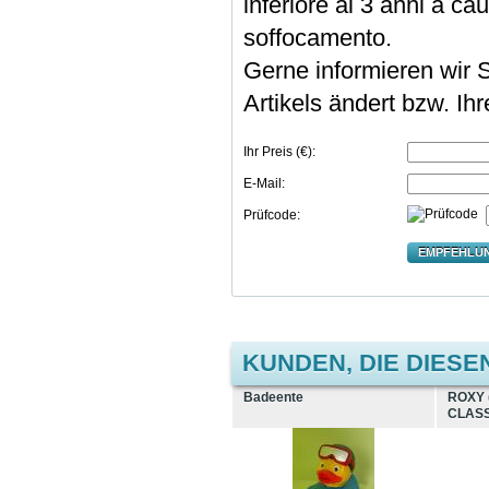
inferiore ai 3 anni a cau
soffocamento.
Gerne informieren wir S
Artikels ändert bzw. Ih
Ihr Preis (€):
E-Mail:
Prüfcode:
EMPFEHLU
KUNDEN, DIE DIESE
Badeente
ROXY (
CLASS