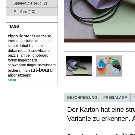
Spiele/Spielzeug (2)
Firlefanz (13)
TAGS
zippo lighter feuerzeug
travis rice
stubai dubai t-shirt
stubai dubai t shirt
stubai
dubai
regal f2 snowboard
puzzle
lampe light-board
forum
fingerboard
snowboard finger snowboard
art-board
bilderrahmen
arbor sitzbank
Mehr
BESCHREIBUNG
PREISALARM
Der Karton hat eine str
Variante zu erkennen. 