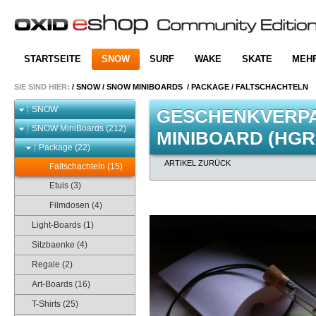
STARTSEITE
SNOW
SURF
WAKE
SKATE
MEH
SIE SIND HIER:
/
SNOW
/
SNOW MINIBOARDS
/
PACKAGE
/
FALTSCHACHTELN
SNOW
GESCHENKVERP
SNOW MiniBoards (212)
MINIBOARD (HGR
Package (22)
ARTIKEL ZURÜCK
Faltschachteln (15)
Etuis (3)
Filmdosen (4)
Light-Boards (1)
Sitzbaenke (4)
Regale (2)
Art-Boards (16)
T-Shirts (25)