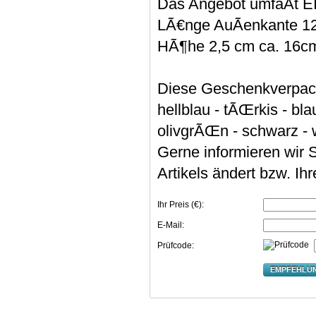
Das Angebot umfaÃt EI
LÃ€nge AuÃenkante 12 
HÃ¶he 2,5 cm ca. 16cm 
Diese Geschenkverpackun
hellblau - tÃŒrkis - bl
olivgrÃŒn - schwarz - we
Gerne informieren wir S
Artikels ändert bzw. Ih
Ihr Preis (€):
E-Mail:
Prüfcode:
EMPFEHLU